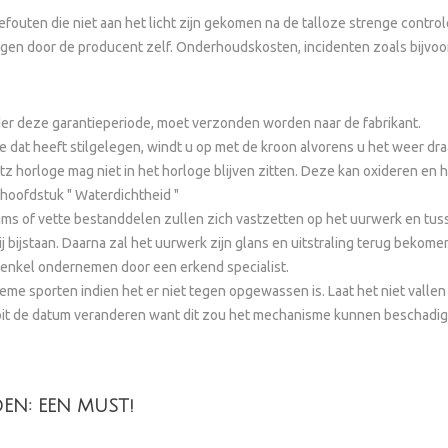
efouten die niet aan het licht zijn gekomen na de talloze strenge contr
 door de producent zelf. Onderhoudskosten, incidenten zoals bijvoorbee
er deze garantieperiode, moet verzonden worden naar de fabrikant.
dat heeft stilgelegen, windt u op met de kroon alvorens u het weer dra
z horloge mag niet in het horloge blijven zitten. Deze kan oxideren en he
 hoofdstuk " Waterdichtheid "
ms of vette bestanddelen zullen zich vastzetten op het uurwerk en tuss
 bijstaan. Daarna zal het uurwerk zijn glans en uitstraling terug bekome
t enkel ondernemen door een erkend specialist.
me sporten indien het er niet tegen opgewassen is. Laat het niet valle
ooit de datum veranderen want dit zou het mechanisme kunnen beschadig
N: EEN MUST!