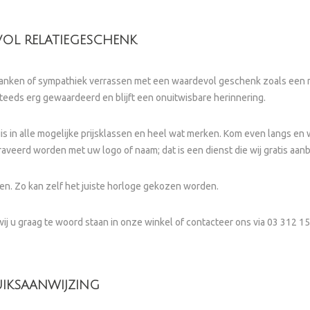
VOL RELATIEGESCHENK
ken of sympathiek verrassen met een waardevol geschenk zoals een mooie
 steeds erg gewaardeerd en blijft een onuitwisbare herinnering.
uis in alle mogelijke prijsklassen en heel wat merken. Kom even langs 
erd worden met uw logo of naam; dat is een dienst die wij gratis aanb
. Zo kan zelf het juiste horloge gekozen worden.
wij u graag te woord staan in onze winkel of contacteer ons via 03 312 1
UIKSAANWIJZING