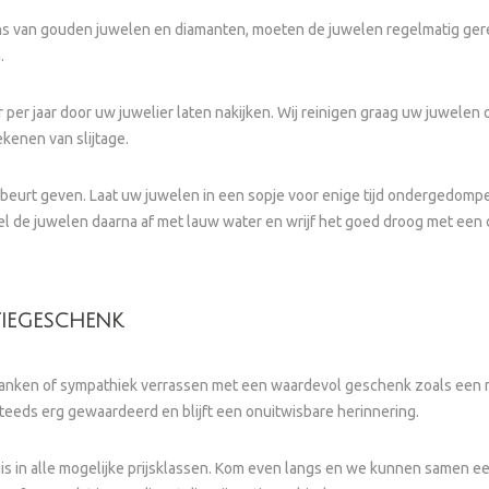
ans van gouden juwelen en diamanten, moeten de juwelen regelmatig ge
.
per jaar door uw juwelier laten nakijken. Wij reinigen graag uw juwelen
kenen van slijtage.
beurt geven. Laat uw juwelen in een sopje voor enige tijd ondergedompe
l de juwelen daarna af met lauw water en wrijf het goed droog met een 
ATIEGESCHENK
ken of sympathiek verrassen met een waardevol geschenk zoals een mooi 
 steeds erg gewaardeerd en blijft een onuitwisbare herinnering.
huis in alle mogelijke prijsklassen. Kom even langs en we kunnen samen