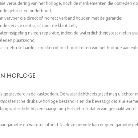
ale veroudering van het horloge, noch de mankementen die optreden doo
ende gebruik en onderhoud;
an vervoer die direct of indirect verband houden met de garantie;
de service centra, of door de klant zelf;
aterinsijpeling na een reparatie, indien de waterdichtheidstest niet in 
geleden plaatsvond;
st gebruik, harde schokken of het blootstellen van het horloge aan ex
EEN HORLOGE
 gegraveerd in de kastbodem. De waterdichtheidsgraad mag u echter niet
tmosferische druk uw horloge bestand is en die bevestigt dat alle elem
 lang waterdicht blijven naargelang het gebruik dat ervan gemaakt wordt.
jaar garantie op waterdichtheid. Na deze periode kan er geen garantie 