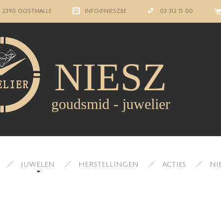
, 2390 OOSTMALLE
INFO@NIESZ.BE
03 312 15 00
NIESZ
goudsmid - juwelier
JUWELEN
HERSTELLINGEN
ACTIES
NI