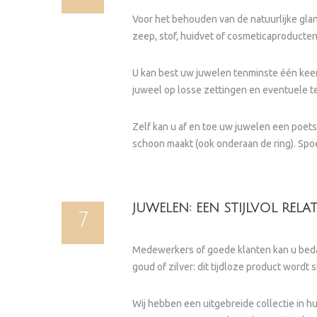
Voor het behouden van de natuurlijke gl
zeep, stof, huidvet of cosmeticaproducten
U kan best uw juwelen tenminste één keer 
juweel op losse zettingen en eventuele te
Zelf kan u af en toe uw juwelen een poets
schoon maakt (ook onderaan de ring). Spoe
JUWELEN: EEN STIJLVOL REL
7
Medewerkers of goede klanten kan u bedan
goud of zilver: dit tijdloze product wordt
Wij hebben een uitgebreide collectie in 