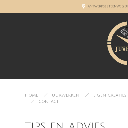
ANTWERPSESTEENWEG 31
HOME
UURWERKEN
EIGEN CREATIES
CONTACT
tips en advies