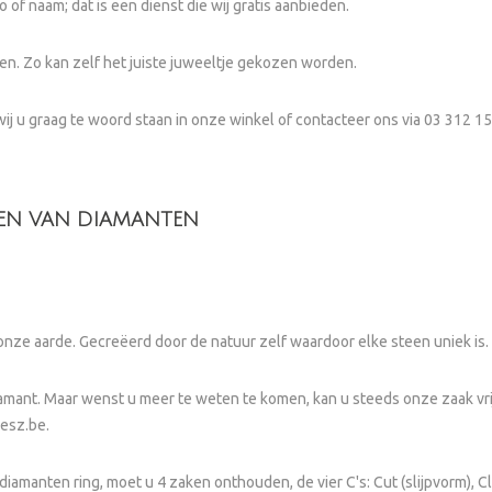
 naam; dat is een dienst die wij gratis aanbieden.
. Zo kan zelf het juiste juweeltje gekozen worden.
wij u graag te woord staan in onze winkel of contacteer ons via 03 312 1
EKEN VAN DIAMANTEN
nze aarde. Gecreëerd door de natuur zelf waardoor elke steen uniek is.
diamant. Maar wenst u meer te weten te komen, kan u steeds onze zaak v
iesz.be
.
iamanten ring, moet u 4 zaken onthouden, de vier C's: Cut (slijpvorm), Clar