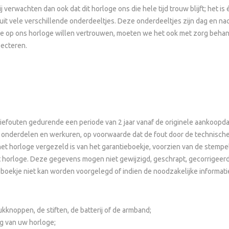
verwachten dan ook dat dit horloge ons die hele tijd trouw blijft; het is
it vele verschillende onderdeeltjes. Deze onderdeeltjes zijn dag en na
e op ons horloge willen vertrouwen, moeten we het ook met zorg behande
pecteren.
iefouten gedurende een periode van 2 jaar vanaf de originele aankoopda
nderdelen en werkuren, op voorwaarde dat de fout door de technische 
het horloge vergezeld is van het garantieboekje, voorzien van de stemp
horloge. Deze gegevens mogen niet gewijzigd, geschrapt, gecorrigeerd of
oekje niet kan worden voorgelegd of indien de noodzakelijke informatie
ukknoppen, de stiften, de batterij of de armband;
g van uw horloge;